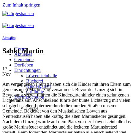
Zum Inhalt springen
Aktuelles
Home
Sankt Martin
Aktuelles
Gemeinde
Dorfleben
17
Einrichtungen
Nov.
Löwensteinhalle
Bücherei
Am vergangenen Freitag haben sich die Kinder mit ihren Eltern zum
Kindergarten
gemeinsamen Martinszug versammelt. Bevor der Umzug sich in
Grillhütte
Bewegung setzte, führten die Kindergartenkinder einen gelungenen
Dorfmoderation
Lichtertanz auf. Anschließend führte der bunte Lichterzug mit vielen
selbstgebastelten Laternen durch die dunklen Straßen unserer
Gemeinde. Begleitet von den Musikalischen Löwen aus
Nentershausen haben alle kräftig die alten Martinslieder gesungen.
Nach dem Umzug wurde auf dem Platz vor der Löwensteinhalle das
große Martinsfeuer entzündet und die leckeren Martinsbretzel
verteilt. Beim lodernden Martinsfeuer hatten alle anschließend viel